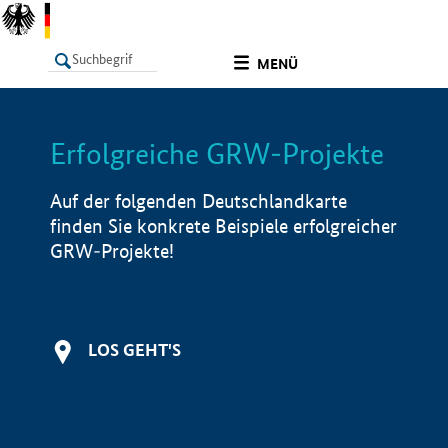
undefined
MENÜ
Erfolgreiche GRW-Projekte
LISTE
Filter
Info
Auf der folgenden Deutschlandkarte
finden Sie konkrete Beispiele erfolgreicher
GRW-Projekte!
LOS GEHT'S