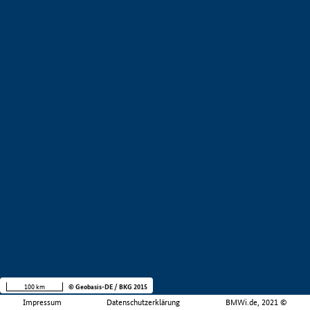
100 km
© Geobasis-DE / BKG 2015
Impressum
Datenschutzerklärung
BMWi.de, 2021 ©