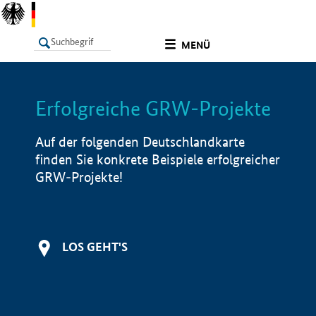
undefined
MENÜ
Erfolgreiche GRW-Projekte
LISTE
Filter
Info
Auf der folgenden Deutschlandkarte
finden Sie konkrete Beispiele erfolgreicher
GRW-Projekte!
LOS GEHT'S