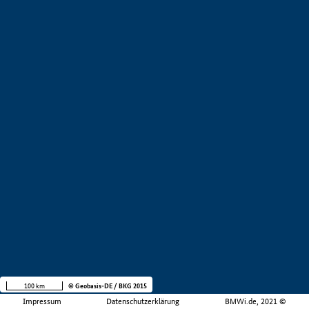
100 km
© Geobasis-DE / BKG 2015
Impressum
Datenschutzerklärung
BMWi.de, 2021 ©