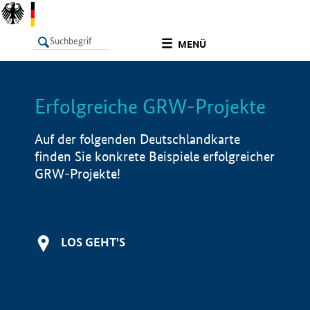
undefined
MENÜ
Erfolgreiche GRW-Projekte
LISTE
Filter
Info
Auf der folgenden Deutschlandkarte
finden Sie konkrete Beispiele erfolgreicher
GRW-Projekte!
LOS GEHT'S