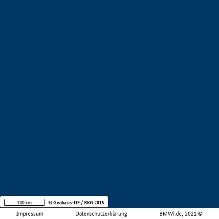
100 km
© Geobasis-DE / BKG 2015
Impressum
Datenschutzerklärung
BMWi.de, 2021 ©