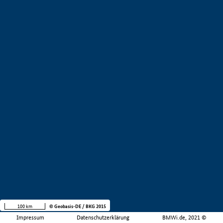
100 km
© Geobasis-DE / BKG 2015
Impressum
Datenschutzerklärung
BMWi.de, 2021 ©