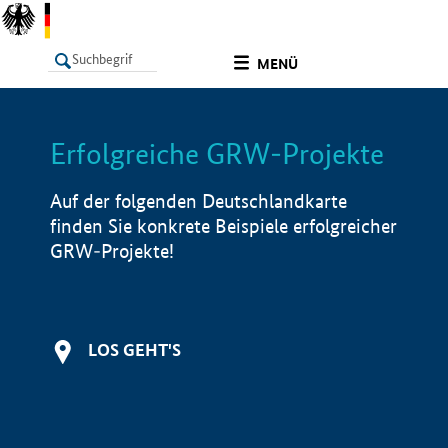
undefined
MENÜ
Erfolgreiche GRW-Projekte
LISTE
Filter
Info
Auf der folgenden Deutschlandkarte
finden Sie konkrete Beispiele erfolgreicher
GRW-Projekte!
LOS GEHT'S