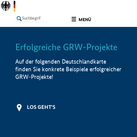
undefined
MENÜ
Erfolgreiche GRW-Projekte
LISTE
Filter
Info
Auf der folgenden Deutschlandkarte
finden Sie konkrete Beispiele erfolgreicher
GRW-Projekte!
LOS GEHT'S