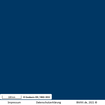
100 km
© Geobasis-DE / BKG 2015
Impressum
Datenschutzerklärung
BMWi.de, 2021 ©