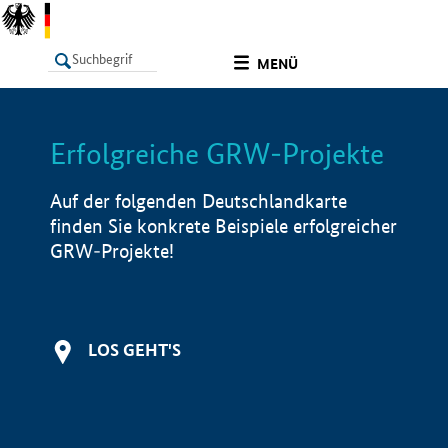
undefined
MENÜ
Erfolgreiche GRW-Projekte
LISTE
Filter
Info
Auf der folgenden Deutschlandkarte
finden Sie konkrete Beispiele erfolgreicher
GRW-Projekte!
LOS GEHT'S