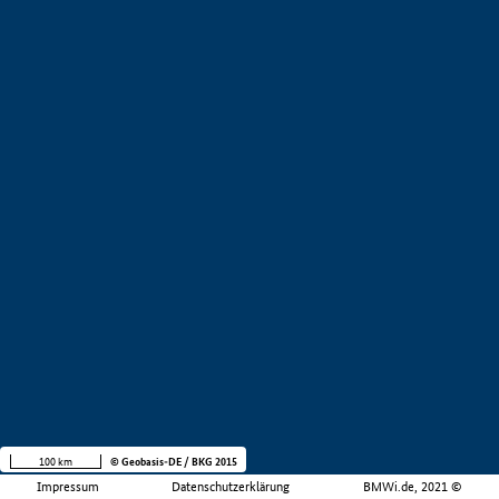
100 km
© Geobasis-DE / BKG 2015
Impressum
Datenschutzerklärung
BMWi.de, 2021 ©