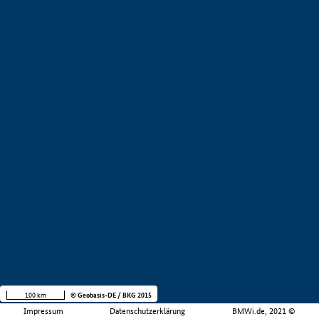
100 km
© Geobasis-DE / BKG 2015
Impressum
Datenschutzerklärung
BMWi.de, 2021 ©