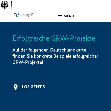
undefined
MENÜ
Erfolgreiche GRW-Projekte
LISTE
Filter
Info
Auf der folgenden Deutschlandkarte
finden Sie konkrete Beispiele erfolgreicher
GRW-Projekte!
LOS GEHT'S