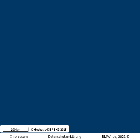
100 km
© Geobasis-DE / BKG 2015
Impressum
Datenschutzerklärung
BMWi.de, 2021 ©