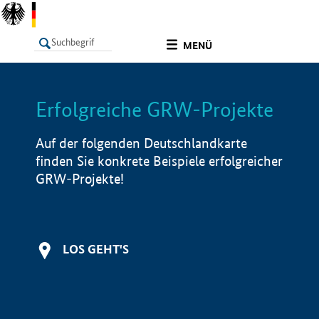
undefined
MENÜ
Erfolgreiche GRW-Projekte
LISTE
Filter
Info
Auf der folgenden Deutschlandkarte
finden Sie konkrete Beispiele erfolgreicher
GRW-Projekte!
LOS GEHT'S