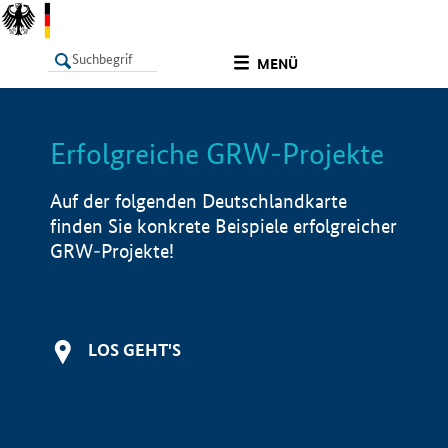
undefined
MENÜ
Erfolgreiche GRW-Projekte
LISTE
Filter
Info
Auf der folgenden Deutschlandkarte
finden Sie konkrete Beispiele erfolgreicher
GRW-Projekte!
LOS GEHT'S