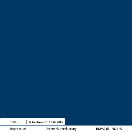
100 km
© Geobasis-DE / BKG 2015
Impressum
Datenschutzerklärung
BMWi.de, 2021 ©