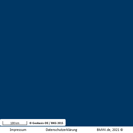
100 km
© Geobasis-DE / BKG 2015
Impressum
Datenschutzerklärung
BMWi.de, 2021 ©