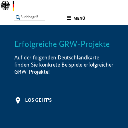
undefined
MENÜ
Erfolgreiche GRW-Projekte
LISTE
Filter
Info
Auf der folgenden Deutschlandkarte
finden Sie konkrete Beispiele erfolgreicher
GRW-Projekte!
LOS GEHT'S