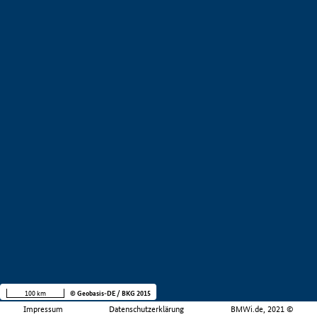
100 km
© Geobasis-DE / BKG 2015
Impressum
Datenschutzerklärung
BMWi.de, 2021 ©