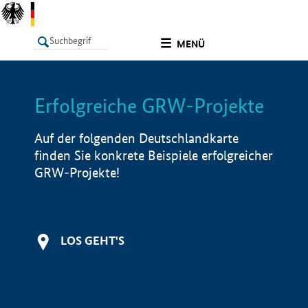
undefined
MENÜ
Erfolgreiche GRW-Projekte
LISTE
Filter
Info
Auf der folgenden Deutschlandkarte
finden Sie konkrete Beispiele erfolgreicher
GRW-Projekte!
LOS GEHT'S