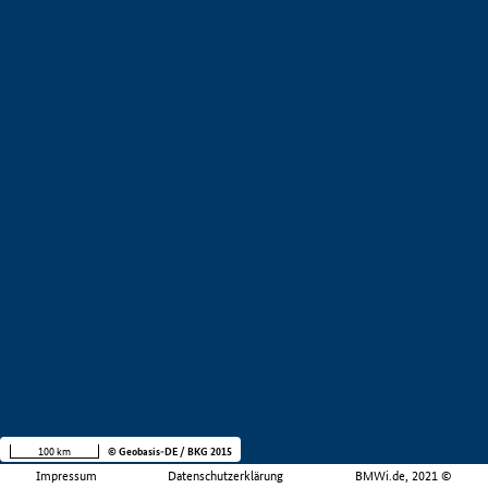
100 km
© Geobasis-DE / BKG 2015
Impressum
Datenschutzerklärung
BMWi.de, 2021 ©