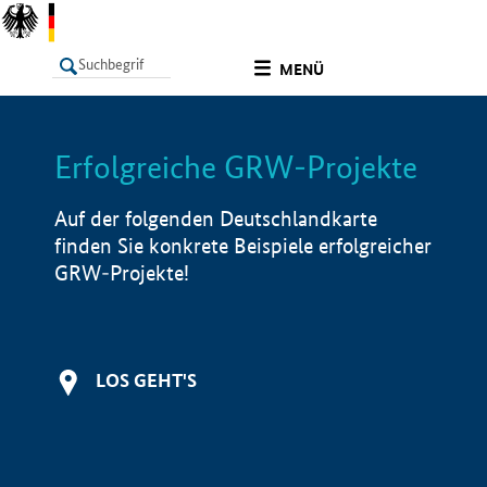
undefined
MENÜ
Erfolgreiche GRW-Projekte
LISTE
Filter
Info
Auf der folgenden Deutschlandkarte
finden Sie konkrete Beispiele erfolgreicher
GRW-Projekte!
LOS GEHT'S