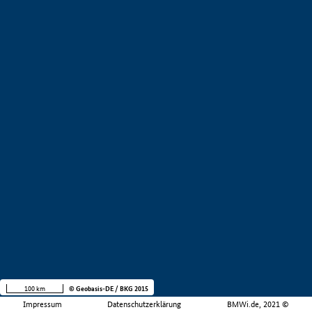
100 km
© Geobasis-DE / BKG 2015
Impressum
Datenschutzerklärung
BMWi.de, 2021 ©