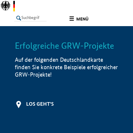
undefined
MENÜ
Erfolgreiche GRW-Projekte
LISTE
Filter
Info
Auf der folgenden Deutschlandkarte
finden Sie konkrete Beispiele erfolgreicher
GRW-Projekte!
LOS GEHT'S