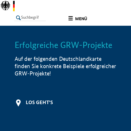
undefined
MENÜ
Erfolgreiche GRW-Projekte
LISTE
Filter
Info
Auf der folgenden Deutschlandkarte
finden Sie konkrete Beispiele erfolgreicher
GRW-Projekte!
LOS GEHT'S