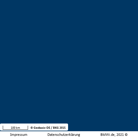
100 km
© Geobasis-DE / BKG 2015
Impressum
Datenschutzerklärung
BMWi.de, 2021 ©