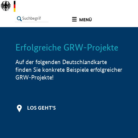
undefined
MENÜ
Erfolgreiche GRW-Projekte
LISTE
Filter
Info
Auf der folgenden Deutschlandkarte
finden Sie konkrete Beispiele erfolgreicher
GRW-Projekte!
LOS GEHT'S