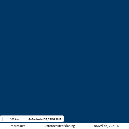
100 km
© Geobasis-DE / BKG 2015
Impressum
Datenschutzerklärung
BMWi.de, 2021 ©