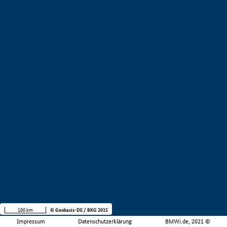
100 km
© Geobasis-DE / BKG 2015
Impressum
Datenschutzerklärung
BMWi.de, 2021 ©