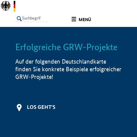
undefined
MENÜ
Erfolgreiche GRW-Projekte
LISTE
Filter
Info
Auf der folgenden Deutschlandkarte
finden Sie konkrete Beispiele erfolgreicher
GRW-Projekte!
LOS GEHT'S