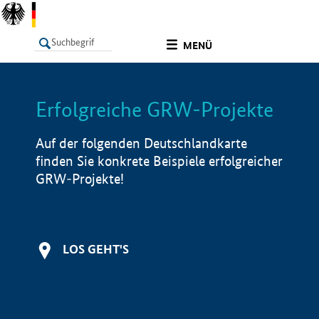
undefined
MENÜ
Erfolgreiche GRW-Projekte
LISTE
Filter
Info
Auf der folgenden Deutschlandkarte
finden Sie konkrete Beispiele erfolgreicher
GRW-Projekte!
LOS GEHT'S