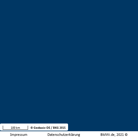
100 km
© Geobasis-DE / BKG 2015
Impressum
Datenschutzerklärung
BMWi.de, 2021 ©