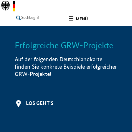
undefined
MENÜ
Erfolgreiche GRW-Projekte
LISTE
Filter
Info
Auf der folgenden Deutschlandkarte
finden Sie konkrete Beispiele erfolgreicher
GRW-Projekte!
LOS GEHT'S