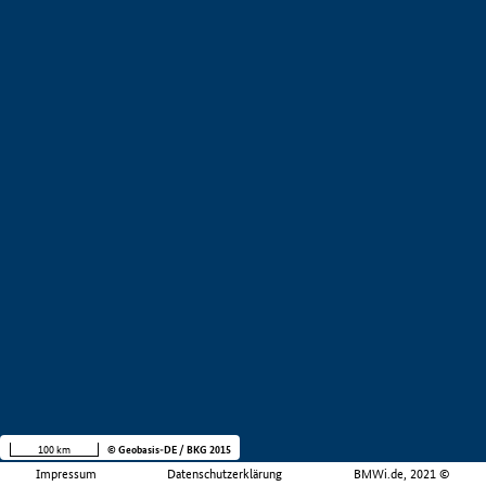
100 km
© Geobasis-DE / BKG 2015
Impressum
Datenschutzerklärung
BMWi.de, 2021 ©