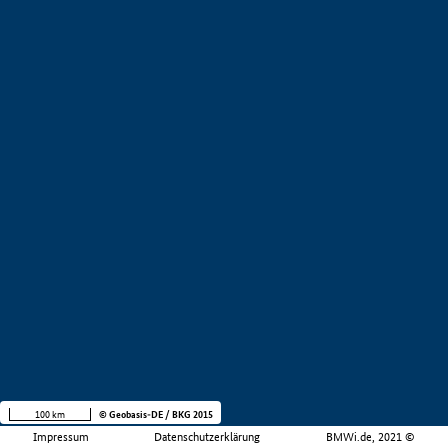
100 km
© Geobasis-DE / BKG 2015
Impressum
Datenschutzerklärung
BMWi.de, 2021 ©