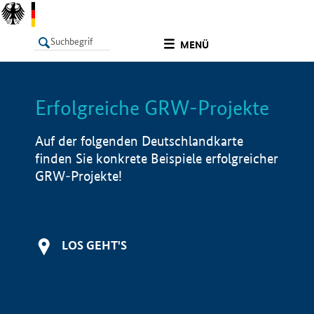
undefined
MENÜ
Erfolgreiche GRW-Projekte
LISTE
Filter
Info
Auf der folgenden Deutschlandkarte
finden Sie konkrete Beispiele erfolgreicher
GRW-Projekte!
LOS GEHT'S