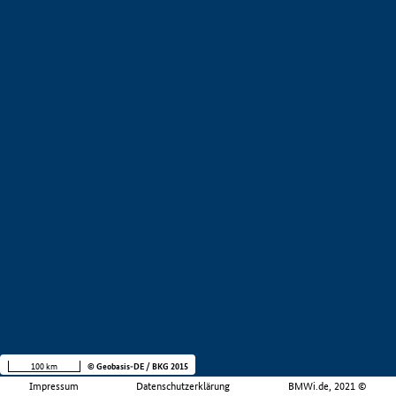
100 km
© Geobasis-DE / BKG 2015
Impressum
Datenschutzerklärung
BMWi.de, 2021 ©