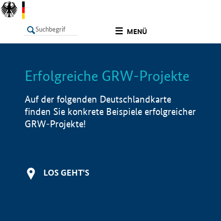
undefined
MENÜ
Erfolgreiche GRW-Projekte
LISTE
Filter
Info
Auf der folgenden Deutschlandkarte
finden Sie konkrete Beispiele erfolgreicher
GRW-Projekte!
LOS GEHT'S