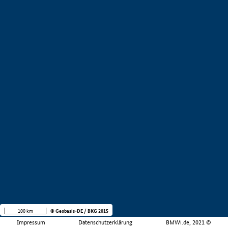
100 km
© Geobasis-DE / BKG 2015
Impressum
Datenschutzerklärung
BMWi.de, 2021 ©