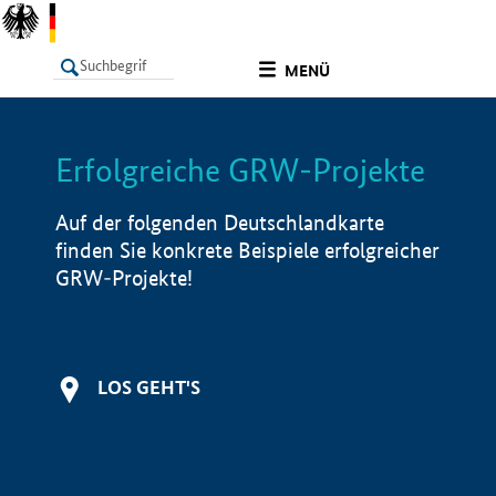
undefined
MENÜ
Erfolgreiche GRW-Projekte
LISTE
Filter
Info
Auf der folgenden Deutschlandkarte
finden Sie konkrete Beispiele erfolgreicher
GRW-Projekte!
LOS GEHT'S