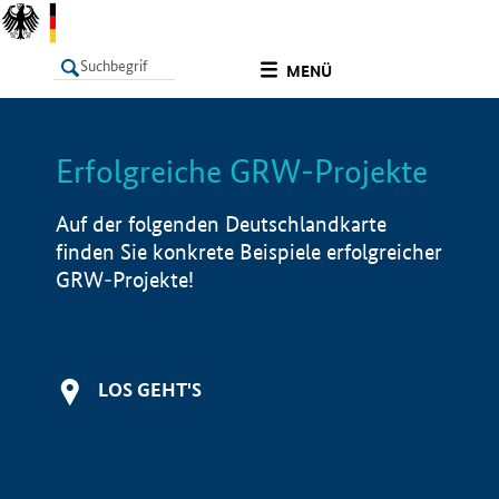
undefined
MENÜ
Erfolgreiche GRW-Projekte
LISTE
Filter
Info
Auf der folgenden Deutschlandkarte
finden Sie konkrete Beispiele erfolgreicher
GRW-Projekte!
LOS GEHT'S