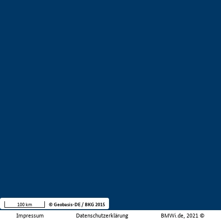
100 km
© Geobasis-DE / BKG 2015
Impressum
Datenschutzerklärung
BMWi.de, 2021 ©