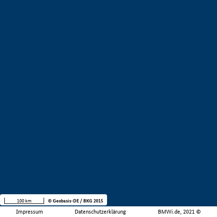
100 km
© Geobasis-DE / BKG 2015
Impressum
Datenschutzerklärung
BMWi.de, 2021 ©