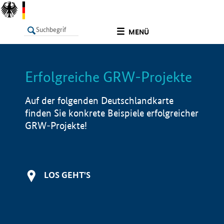
undefined
MENÜ
Erfolgreiche GRW-Projekte
LISTE
Filter
Info
Auf der folgenden Deutschlandkarte
finden Sie konkrete Beispiele erfolgreicher
GRW-Projekte!
LOS GEHT'S