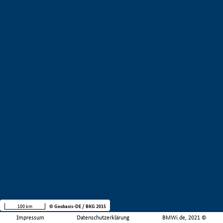
100 km
© Geobasis-DE / BKG 2015
Impressum
Datenschutzerklärung
BMWi.de, 2021 ©