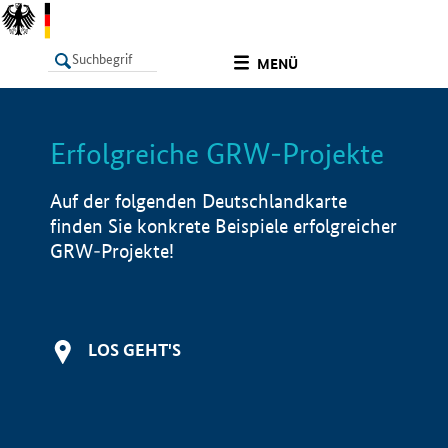
undefined
MENÜ
Erfolgreiche GRW-Projekte
LISTE
Filter
Info
Auf der folgenden Deutschlandkarte
finden Sie konkrete Beispiele erfolgreicher
GRW-Projekte!
LOS GEHT'S