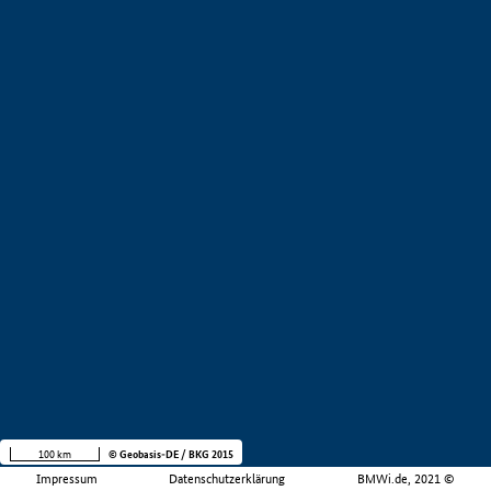
100 km
© Geobasis-DE / BKG 2015
Impressum
Datenschutzerklärung
BMWi.de, 2021 ©