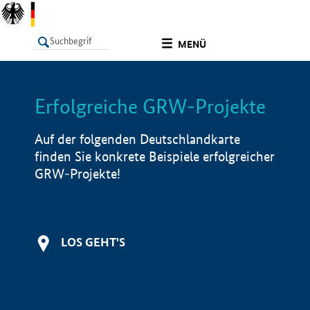
undefined
MENÜ
Erfolgreiche GRW-Projekte
LISTE
Filter
Info
Auf der folgenden Deutschlandkarte
finden Sie konkrete Beispiele erfolgreicher
GRW-Projekte!
LOS GEHT'S