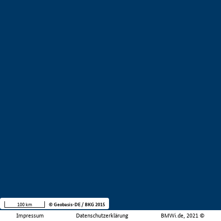
100 km
© Geobasis-DE / BKG 2015
Impressum
Datenschutzerklärung
BMWi.de, 2021 ©