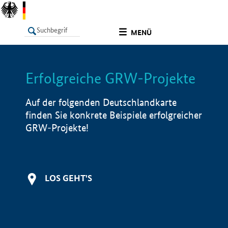
undefined
MENÜ
Erfolgreiche GRW-Projekte
LISTE
Filter
Info
Auf der folgenden Deutschlandkarte
finden Sie konkrete Beispiele erfolgreicher
GRW-Projekte!
LOS GEHT'S