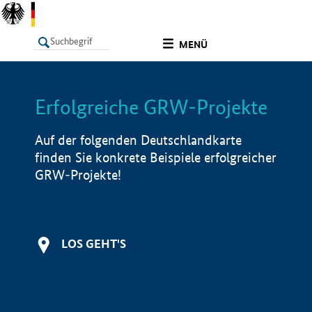
undefined
MENÜ
Erfolgreiche GRW-Projekte
LISTE
Filter
Info
Auf der folgenden Deutschlandkarte
finden Sie konkrete Beispiele erfolgreicher
GRW-Projekte!
LOS GEHT'S