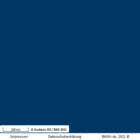
100 km
© Geobasis-DE / BKG 2015
Impressum
Datenschutzerklärung
BMWi.de, 2021 ©