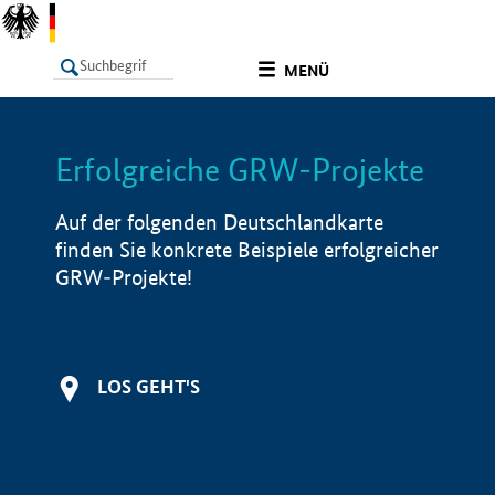
undefined
MENÜ
Erfolgreiche GRW-Projekte
LISTE
Filter
Info
Auf der folgenden Deutschlandkarte
finden Sie konkrete Beispiele erfolgreicher
GRW-Projekte!
LOS GEHT'S