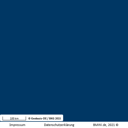
100 km
© Geobasis-DE / BKG 2015
Impressum
Datenschutzerklärung
BMWi.de, 2021 ©