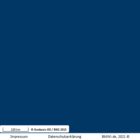
100 km
© Geobasis-DE / BKG 2015
Impressum
Datenschutzerklärung
BMWi.de, 2021 ©