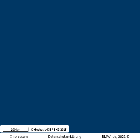
100 km
© Geobasis-DE / BKG 2015
Impressum
Datenschutzerklärung
BMWi.de, 2021 ©