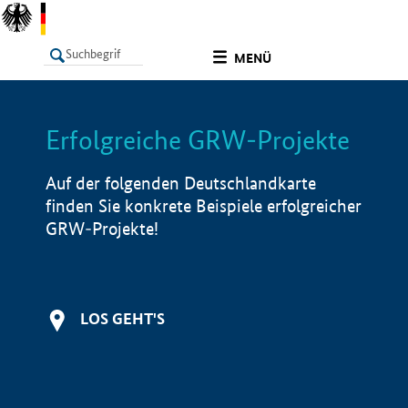
undefined
MENÜ
Erfolgreiche GRW-Projekte
LISTE
Filter
Info
Auf der folgenden Deutschlandkarte
finden Sie konkrete Beispiele erfolgreicher
GRW-Projekte!
LOS GEHT'S