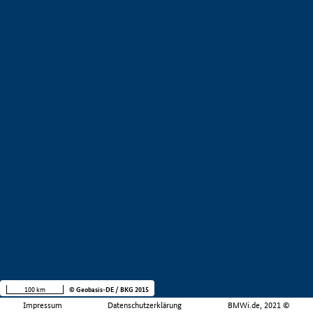
100 km
© Geobasis-DE / BKG 2015
Impressum
Datenschutzerklärung
BMWi.de, 2021 ©