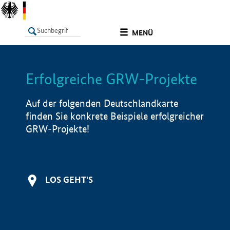
undefined
MENÜ
Erfolgreiche GRW-Projekte
LISTE
Filter
Info
Auf der folgenden Deutschlandkarte
finden Sie konkrete Beispiele erfolgreicher
GRW-Projekte!
LOS GEHT'S