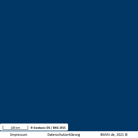
100 km
© Geobasis-DE / BKG 2015
Impressum
Datenschutzerklärung
BMWi.de, 2021 ©