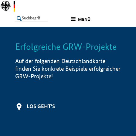
undefined
MENÜ
Erfolgreiche GRW-Projekte
LISTE
Filter
Info
Auf der folgenden Deutschlandkarte
finden Sie konkrete Beispiele erfolgreicher
GRW-Projekte!
LOS GEHT'S