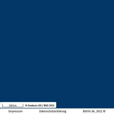
100 km
© Geobasis-DE / BKG 2015
Impressum
Datenschutzerklärung
BMWi.de, 2021 ©