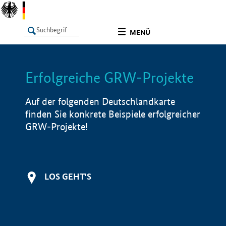
undefined
MENÜ
Erfolgreiche GRW-Projekte
LISTE
Filter
Info
Auf der folgenden Deutschlandkarte
finden Sie konkrete Beispiele erfolgreicher
GRW-Projekte!
LOS GEHT'S