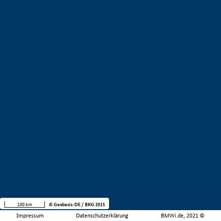
100 km
© Geobasis-DE / BKG 2015
Impressum
Datenschutzerklärung
BMWi.de, 2021 ©