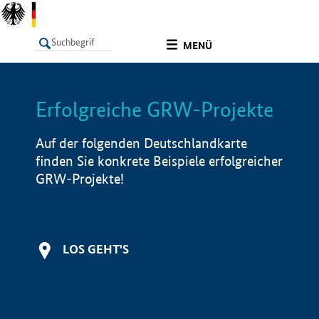
undefined
MENÜ
Erfolgreiche GRW-Projekte
LISTE
Filter
Info
Auf der folgenden Deutschlandkarte
finden Sie konkrete Beispiele erfolgreicher
GRW-Projekte!
LOS GEHT'S