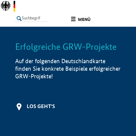
undefined
MENÜ
Erfolgreiche GRW-Projekte
LISTE
Filter
Info
Auf der folgenden Deutschlandkarte
finden Sie konkrete Beispiele erfolgreicher
GRW-Projekte!
LOS GEHT'S