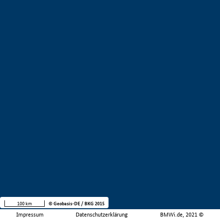
100 km
© Geobasis-DE / BKG 2015
Impressum
Datenschutzerklärung
BMWi.de, 2021 ©