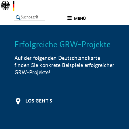
undefined
MENÜ
Erfolgreiche GRW-Projekte
LISTE
Filter
Info
Auf der folgenden Deutschlandkarte
finden Sie konkrete Beispiele erfolgreicher
GRW-Projekte!
LOS GEHT'S