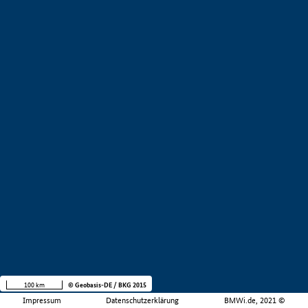
100 km
© Geobasis-DE / BKG 2015
Impressum
Datenschutzerklärung
BMWi.de, 2021 ©