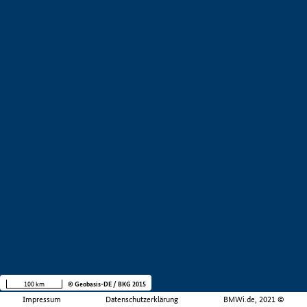
100 km
© Geobasis-DE / BKG 2015
Impressum
Datenschutzerklärung
BMWi.de, 2021 ©