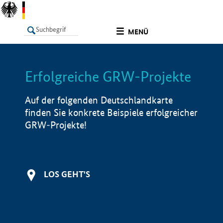
undefined
MENÜ
Erfolgreiche GRW-Projekte
LISTE
Filter
Info
Auf der folgenden Deutschlandkarte
finden Sie konkrete Beispiele erfolgreicher
GRW-Projekte!
LOS GEHT'S