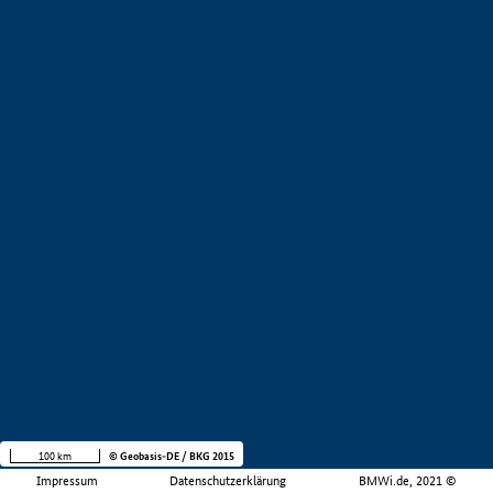
100 km
© Geobasis-DE / BKG 2015
Impressum
Datenschutzerklärung
BMWi.de, 2021 ©