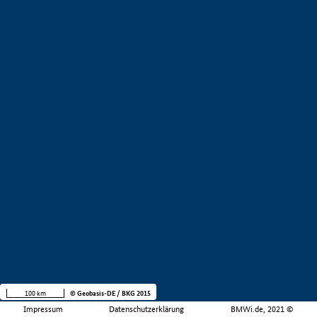
100 km
© Geobasis-DE / BKG 2015
Impressum
Datenschutzerklärung
BMWi.de, 2021 ©