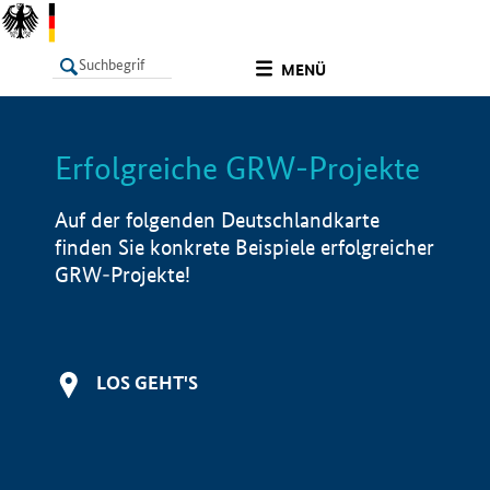
undefined
MENÜ
Erfolgreiche GRW-Projekte
LISTE
Filter
Info
Auf der folgenden Deutschlandkarte
finden Sie konkrete Beispiele erfolgreicher
GRW-Projekte!
LOS GEHT'S