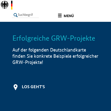
undefined
MENÜ
Erfolgreiche GRW-Projekte
LISTE
Filter
Info
Auf der folgenden Deutschlandkarte
finden Sie konkrete Beispiele erfolgreicher
GRW-Projekte!
LOS GEHT'S