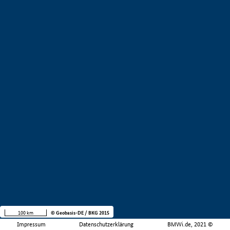
100 km
© Geobasis-DE / BKG 2015
Impressum
Datenschutzerklärung
BMWi.de, 2021 ©