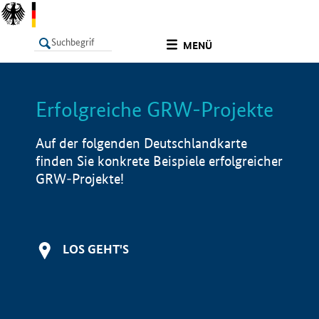
undefined
MENÜ
Erfolgreiche GRW-Projekte
LISTE
Filter
Info
Auf der folgenden Deutschlandkarte
finden Sie konkrete Beispiele erfolgreicher
GRW-Projekte!
LOS GEHT'S