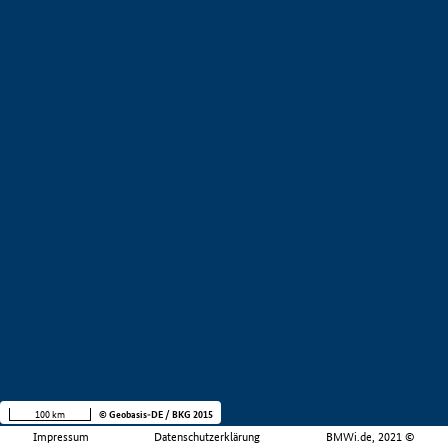
100 km
© Geobasis-DE / BKG 2015
Impressum
Datenschutzerklärung
BMWi.de, 2021 ©