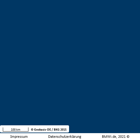
100 km
© Geobasis-DE / BKG 2015
Impressum
Datenschutzerklärung
BMWi.de, 2021 ©