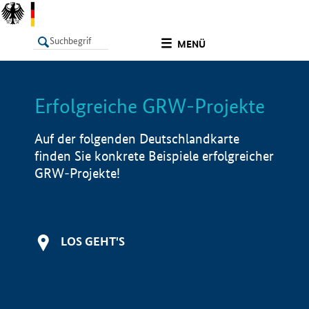
undefined
MENÜ
Erfolgreiche GRW-Projekte
LISTE
Filter
Info
Auf der folgenden Deutschlandkarte
finden Sie konkrete Beispiele erfolgreicher
GRW-Projekte!
LOS GEHT'S