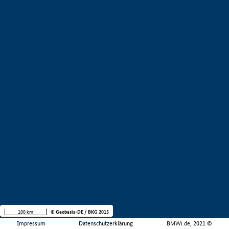
100 km
© Geobasis-DE / BKG 2015
Impressum
Datenschutzerklärung
BMWi.de, 2021 ©