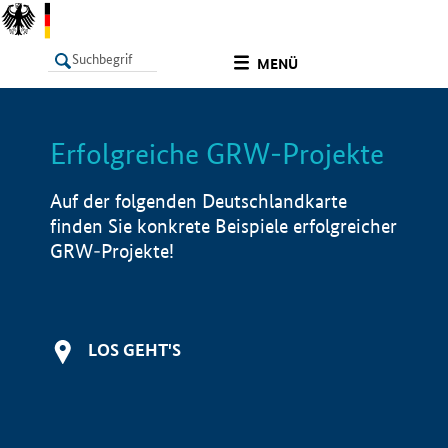
undefined
MENÜ
Erfolgreiche GRW-Projekte
LISTE
Filter
Info
Auf der folgenden Deutschlandkarte
finden Sie konkrete Beispiele erfolgreicher
GRW-Projekte!
LOS GEHT'S