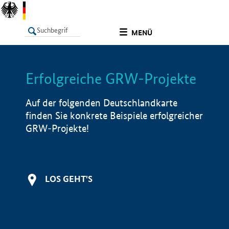
undefined
MENÜ
Erfolgreiche GRW-Projekte
LISTE
Filter
Info
Auf der folgenden Deutschlandkarte
finden Sie konkrete Beispiele erfolgreicher
GRW-Projekte!
LOS GEHT'S