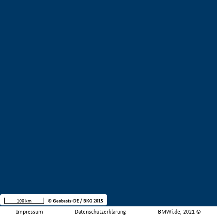
100 km
© Geobasis-DE / BKG 2015
Impressum
Datenschutzerklärung
BMWi.de, 2021 ©