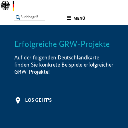
undefined
MENÜ
Erfolgreiche GRW-Projekte
LISTE
Filter
Info
Auf der folgenden Deutschlandkarte
finden Sie konkrete Beispiele erfolgreicher
GRW-Projekte!
LOS GEHT'S