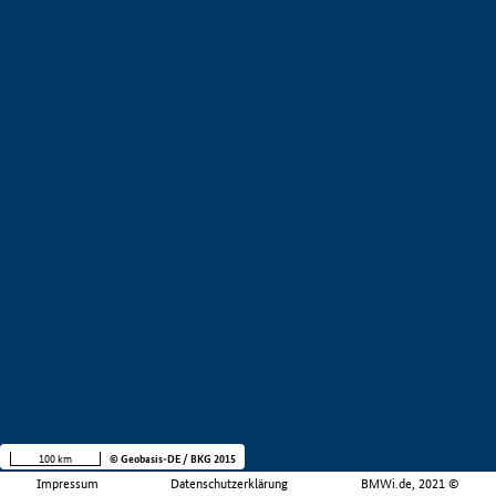
100 km
© Geobasis-DE / BKG 2015
Impressum
Datenschutzerklärung
BMWi.de, 2021 ©