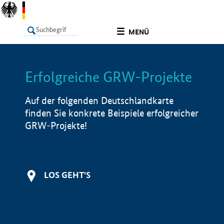
undefined
MENÜ
Erfolgreiche GRW-Projekte
LISTE
Filter
Info
Auf der folgenden Deutschlandkarte
finden Sie konkrete Beispiele erfolgreicher
GRW-Projekte!
LOS GEHT'S