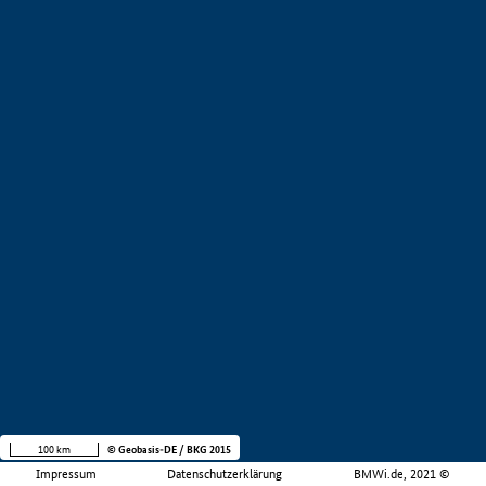
100 km
© Geobasis-DE / BKG 2015
Impressum
Datenschutzerklärung
BMWi.de, 2021 ©