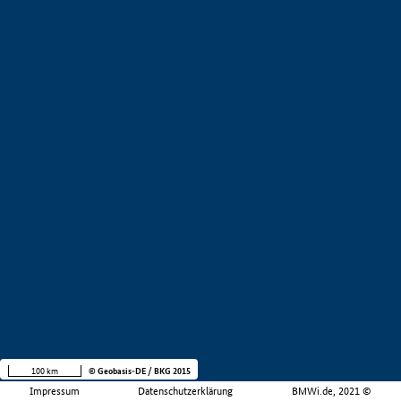
100 km
© Geobasis-DE / BKG 2015
Impressum
Datenschutzerklärung
BMWi.de, 2021 ©