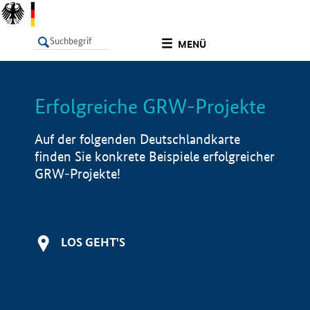
undefined
MENÜ
Erfolgreiche GRW-Projekte
LISTE
Filter
Info
Auf der folgenden Deutschlandkarte
finden Sie konkrete Beispiele erfolgreicher
GRW-Projekte!
LOS GEHT'S