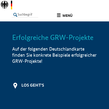
undefined
MENÜ
Erfolgreiche GRW-Projekte
LISTE
Filter
Info
Auf der folgenden Deutschlandkarte
finden Sie konkrete Beispiele erfolgreicher
GRW-Projekte!
LOS GEHT'S