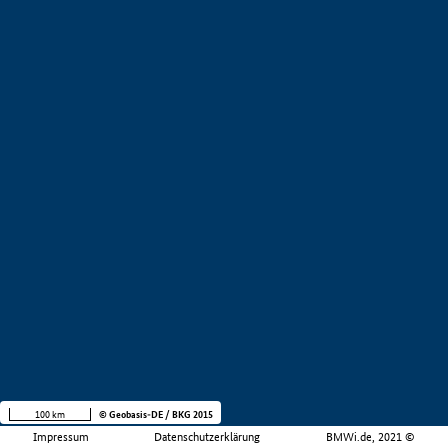
100 km
© Geobasis-DE / BKG 2015
Impressum
Datenschutzerklärung
BMWi.de, 2021 ©