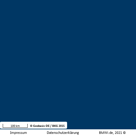
100 km
© Geobasis-DE / BKG 2015
Impressum
Datenschutzerklärung
BMWi.de, 2021 ©