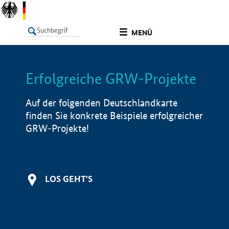
undefined
MENÜ
Erfolgreiche GRW-Projekte
LISTE
Filter
Info
Auf der folgenden Deutschlandkarte
finden Sie konkrete Beispiele erfolgreicher
GRW-Projekte!
LOS GEHT'S