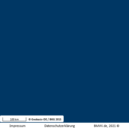
100 km
© Geobasis-DE / BKG 2015
Impressum
Datenschutzerklärung
BMWi.de, 2021 ©